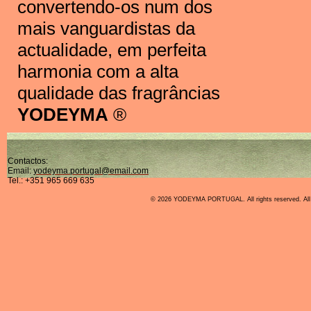
convertendo-os num dos
mais
vanguardistas
da
actualidade, em perfeita
harmonia com a alta
qualidade das fragrâncias
YODEYMA
®
Contactos:
Email:
yodeyma.portugal@email.com
Tel.: +351 965 669 635
© 2026 YODEYMA PORTUGAL. All rights reserved. All o