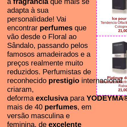
a
fragrancia
que mais se
adapta à sua
personalidade! Vai
Ice pou
Tendencia Olfac
encontrar
perfumes
que
Cologne
21,0
vão desde o Floral ao
Sândalo, passando pelos
famosos amadeirados e a
preços realmente muito
reduzidos. Perfumistas de
Platinum 
reconhecido
prestigio
internacional
Tendencia Olfacti
Raba
criaram,
21,0
deforma
exclusiva
para
YODEYMA
mais de 40
perfumes
, em
versão masculina e
feminina, de
excelente