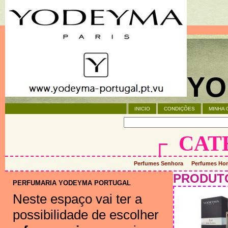
YO
INICIO
CONDIÇÕES
MINHA 
┌
CAT
Perfumes Senhora
Perfumes H
PRODUT
PERFUMARIA YODEYMA PORTUGAL
Neste espaço vai ter a
possibilidade de escolher